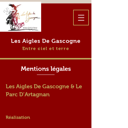
Les Aigles De Gascogne
Entre ciel et terre
Mentions légales
Les Aigles De Gascogne & Le
Parc D’Artagnan
Réalisation