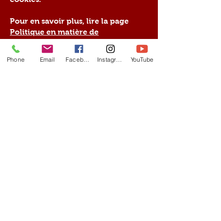
Pour en savoir plus, lire la page
Politique en matière de
cookies
située en bas de page du
site.
Phone
Email
Facebook
Instagram
YouTube
Applications tierces
Les fournisseurs tiers, notamment
ceux des boutons de partage sur les
réseaux sociaux affichés sur
certaines pages (Google, FB,
Youtube, Instagram, etc) peuvent
également placer des cookies,
collecter et enregistrer des données
par ce biais. Il vous est également
possible de les paramétrer ou les
désactiver sur votre navigateur.