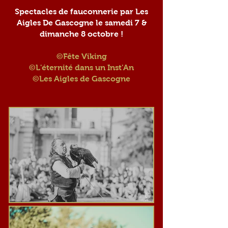
Spectacles de fauconnerie par Les
Aigles De Gascogne le samedi 7 &
dimanche 8 octobre !
©
Fête Viking
©L'éternité dans un Inst'An
©Les Aigles de Gascogne