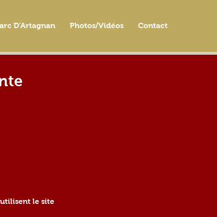
arc D'Artagnan
Photos/Vidéos
Contact
ente
tilisent le site