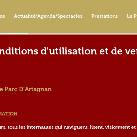
os
Actualité/Agenda/Spectacles
Prestations
Le P
ditions d'utilisation et de v
Le Parc D’Artagnan
ISATION
, tous les internautes qui naviguent, lisent, visionnent et u