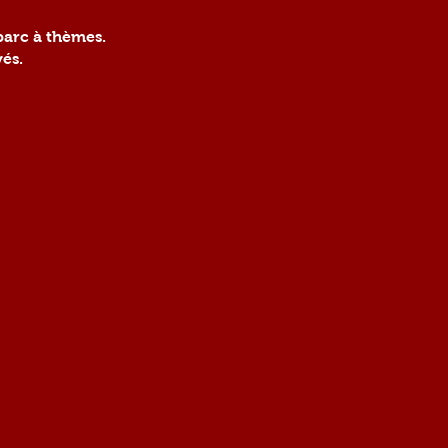
parc à thèmes.
vés.