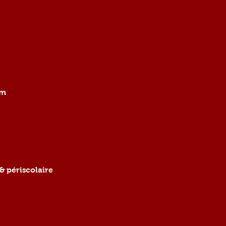
om
& périscolaire