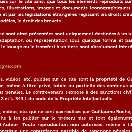
es sur le site ainsi que tous les éléments reproduits su
s, illustrations, images et documents iconographiques) 
 et par les législations étrangères régissant les droits d'aut
odèles, le droit des brevets.
t qui sont ainsi présentées sont uniquement destinées à un 
, adaptation ou représentation sous quelque forme et pa
e louage ou le transfert à un tiers, sont absolument interd
cogne.com
s, vidéos, etc. publiés sur ce site sont la propriété de 
, même à titre privé, totale ou partielle des contenus p
ns pénales. Le contrevenant s'expose à des sanctions civ
2 et L. 343.1 du code de la Propriété Intellectuelle.
 vidéos, etc. qui ne sont pas réalisés par Guillaume Roche,
he à les publier sur le présent site et font également 
 d’Auteur. Toute reproduction non autorisée, même à tit
onstitue une contrefaçon passible de sanctions pénales